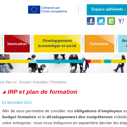
Aller au
contenu
Espace adhérents :
principal
Développement
Am
Innovation
Formation
économique et social
us êtes ici :
Accueil
/
Actualités
/
Formation
IRP et plan de formation
03 décembre 2013
Afin de vous permettre de concilier vos
obligations d’employeur
av
budget formation
et le
développement des compétences
individu
votre entreprise, nous vous indiquions en septembre dernier les ét