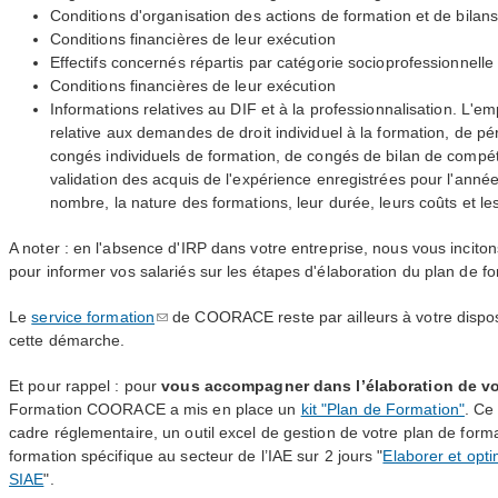
Conditions d'organisation des actions de formation et de bila
Conditions financières de leur exécution
Effectifs concernés répartis par catégorie socioprofessionnelle
Conditions financières de leur exécution
Informations relatives au
DIF
et à la professionnalisation. L'em
relative aux demandes de droit individuel à la formation, de pé
congés individuels de formation, de congés de bilan de compé
validation des acquis de l'expérience enregistrées pour l'anné
nombre, la nature des formations, leur durée, leurs coûts et l
A noter : en l'absence d'
IRP
dans votre entreprise, nous vous incito
pour informer vos salariés sur les étapes d'élaboration du plan de fo
Le
service formation
de
COORACE
reste par ailleurs à votre disp
cette démarche.
Et pour rappel : pour
vous accompagner dans l’élaboration de vo
Formation
COORACE
a mis en place un
kit "Plan de Formation"
. Ce
cadre réglementaire, un outil excel de gestion de votre plan de for
formation spécifique au secteur de l’
IAE
sur 2 jours "
Elaborer et opti
SIAE
".