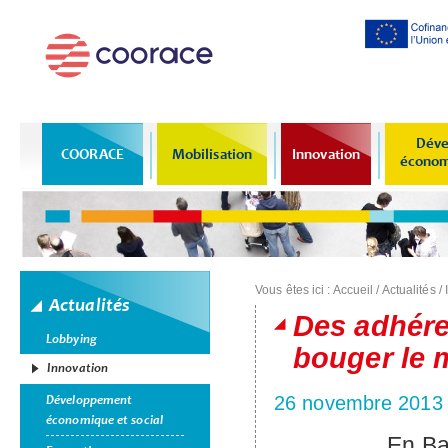
Al
co
pr
Déve
COORACE
Mobilisation
Innovation
économi
Vous êtes ici :
Accueil
/
Actualités
/
Actualités
Des adhér
Lobbying
bouger le 
Innovation
Développement
26 novembre 2013
économique et social
En Ba