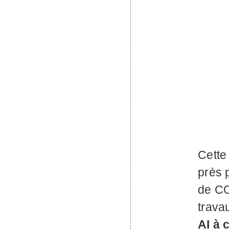
Cette 
près 
de
C
trava
AI
à c