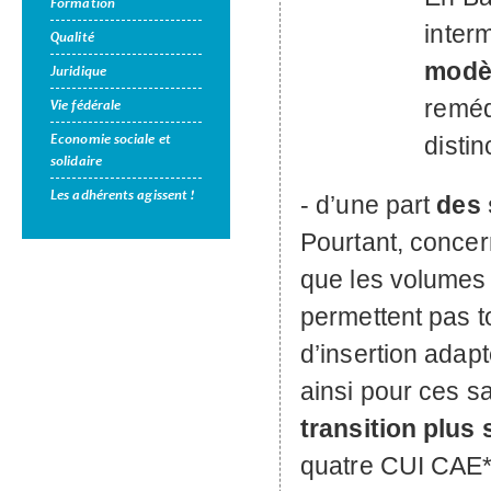
Formation
interm
Qualité
modè
Juridique
reméd
Vie fédérale
Economie sociale et
distin
solidaire
Les adhérents agissent !
- d’une part
des 
Pourtant, concer
que les volumes 
permettent pas t
d’insertion adap
ainsi pour ces s
transition plus
quatre
CUI
CAE