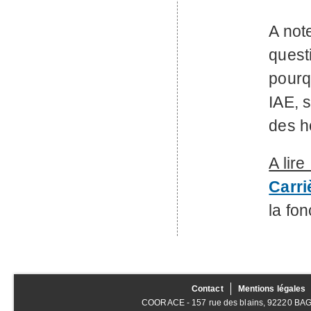
A not
quest
pourq
IAE
, 
des 
A lire
Carri
la fo
Contact
Mentions légales
COORACE - 157 rue des blains, 92220 BAGNE