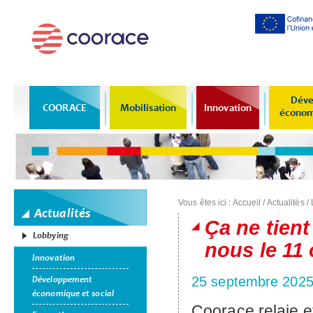
Al
co
pr
Déve
COORACE
Mobilisation
Innovation
économi
Vous êtes ici :
Accueil
/
Actualités
/
Actualités
Ça ne tient
Lobbying
nous le 11
Innovation
Développement
25 septembre 202
économique et social
Coorace relaie e