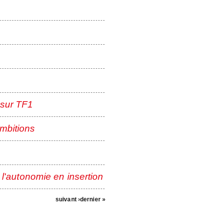
 sur TF1
mbitions
 l'autonomie en insertion
suivant ›
dernier »