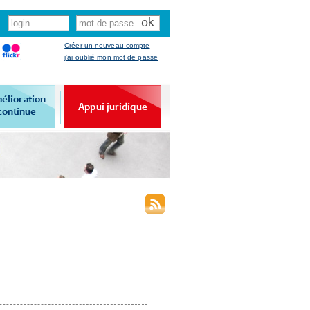
Créer un nouveau compte
j'ai oublié mon mot de passe
élioration
Appui juridique
continue