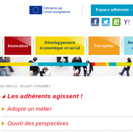
Aller au
contenu
Espace adhérents :
principal
Développement
Am
Innovation
Formation
économique et social
us êtes ici :
Accueil
/
Actualités
Les adhérents agissent !
Pages
Adopte un métier
Ouvrir des perspectives