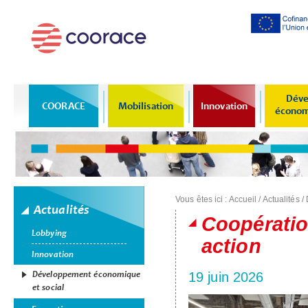
Al
co
pr
Déve
COORACE
Mobilisation
Innovation
économi
Vous êtes ici :
Accueil
/
Actualités
/
Actualités
Coopération
Lobbying
action
Innovation
Développement économique
19 juin 2026
et social