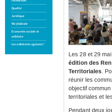
Formation
Qualité
Juridique
Vie fédérale
Economie sociale et
solidaire
Les adhérents agissent !
Les 28 et 29 mai
édition des Re
Territoriales
. Po
réunir les comm
objectif commun
territoriales et le
Pendant deux jo