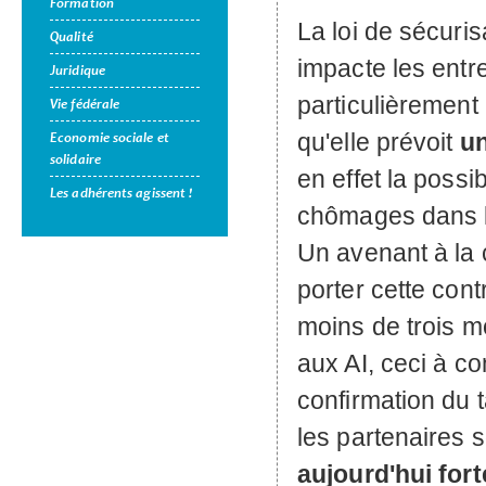
Formation
La loi de sécuris
Qualité
impacte les ent
Juridique
particulièrement 
Vie fédérale
qu'elle prévoit
un
Economie sociale et
solidaire
en effet la possi
Les adhérents agissent !
chômages dans l'
Un avenant à la 
porter cette cont
moins de trois m
aux
AI
, ceci à c
confirmation du 
les partenaires 
aujourd'hui for