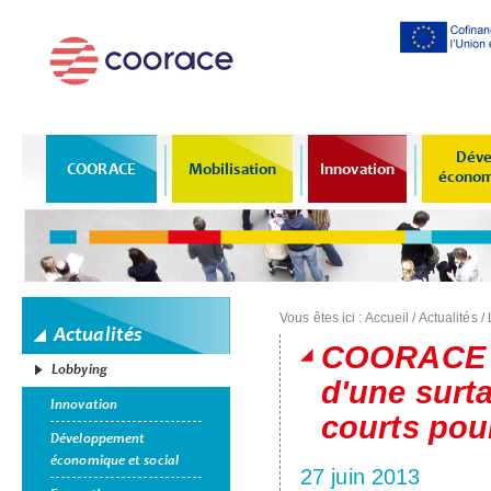
Al
co
pr
Déve
COORACE
Mobilisation
Innovation
économi
Vous êtes ici :
Accueil
/
Actualités
/
Actualités
COORACE p
Lobbying
d'une surt
Innovation
courts pour
Développement
économique et social
27 juin 2013