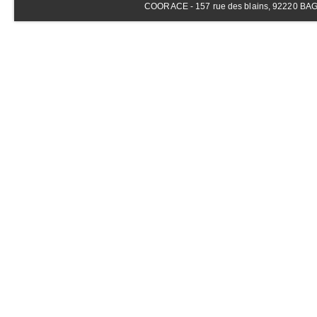
COORACE - 157 rue des blains, 92220 BAGNE