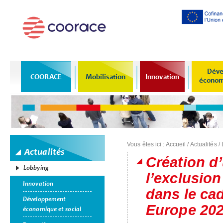
Al
co
pr
Déve
COORACE
Mobilisation
Innovation
économi
Vous êtes ici :
Accueil
/
Actualités
/
Actualités
Création d
Lobbying
l’exclusion
Innovation
dans le cad
Développement
Europe 20
économique et social