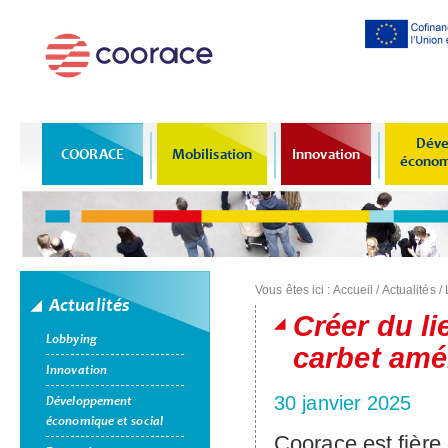
Al
co
pr
Déve
COORACE
Mobilisation
Innovation
économi
Vous êtes ici :
Accueil
/
Actualités
/
Actualités
Créer du li
Lobbying
carbet amé
Innovation
30 janvier 2025
Développement
économique et social
Coorace est fière 