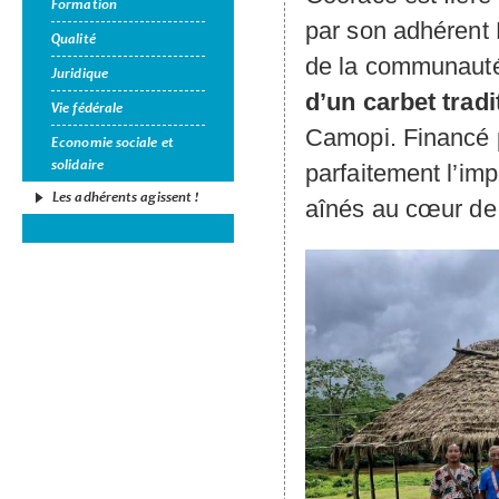
Formation
par son adhérent 
Qualité
de la communaut
Juridique
d’un carbet trad
Vie fédérale
Camopi. Financé p
Economie sociale et
solidaire
parfaitement l’imp
Les adhérents agissent !
aînés au cœur de 