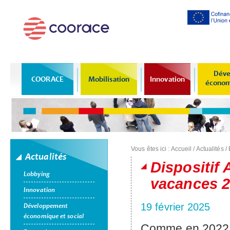
Al
co
pr
Déve
COORACE
Mobilisation
Innovation
économi
Vous êtes ici :
Accueil
/
Actualités
/
Actualités
Dispositif 
Lobbying
vacances 
Innovation
19 février 2025
Développement
économique et social
Comme en 2022 e