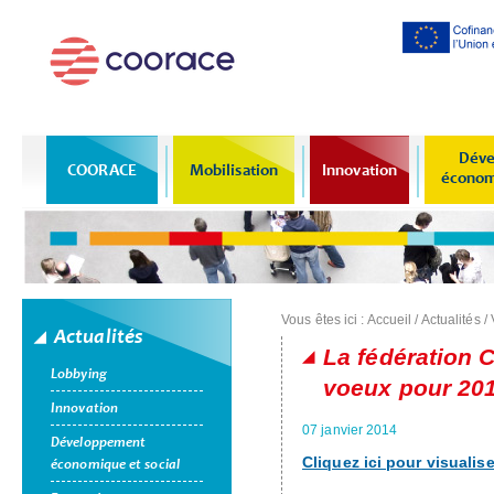
Al
co
pr
Déve
COORACE
Mobilisation
Innovation
économi
Vous êtes ici :
Accueil
/
Actualités
/
Actualités
La fédération
Lobbying
voeux pour 20
Innovation
07 janvier 2014
Développement
Cliquez ici pour visualis
économique et social