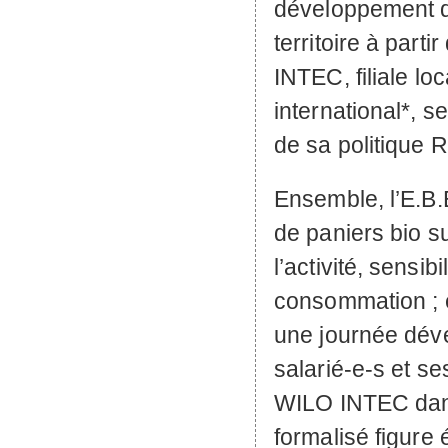
développement d’
territoire à parti
INTEC
, filiale 
international*, 
de sa politique
R
Ensemble, l’
E.B.
de paniers bio sur
l’activité, sensi
consommation ; e
une journée dév
salarié-e-s et se
WILO
INTEC
dan
formalisé figure