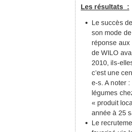
Les résultats :
Le succès de 
son mode de 
réponse aux b
de
WILO
ava
2010, ils-elle
c’est une cen
e-s. A noter :
légumes ch
« produit loc
année à 25 sa
Le recrutemen