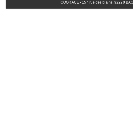
COORACE - 157 rue des blains, 92220 BAGNE