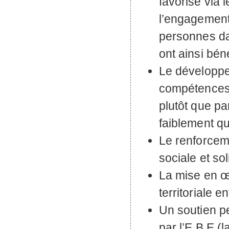
favorisé via 
l’engagement 
personnes da
ont ainsi bén
Le développe
compétences (
plutôt que pa
faiblement qu
Le renforcem
sociale et so
La mise en 
territoriale e
Un soutien p
par l’
E.B.
E (l