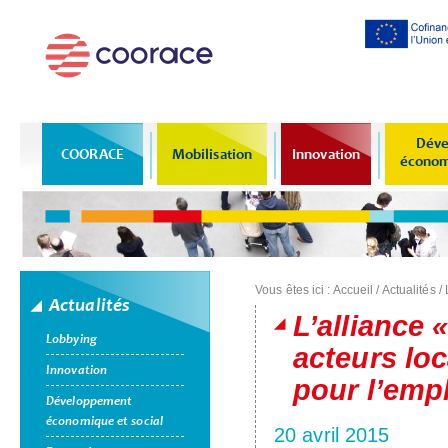
Al
co
pr
Déve
COORACE
Mobilisation
Innovation
économi
Vous êtes ici :
Accueil
/
Actualités
/
Actualités
L’alliance 
Lobbying
acteurs lo
Innovation
pour l’emplo
Développement
économique et social
20 avril 2015