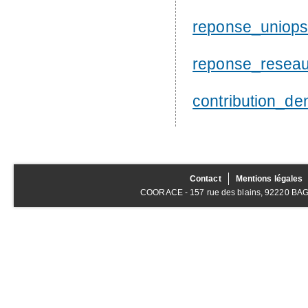
reponse_uniops
reponse_reseau
contribution_de
Contact
Mentions légales
COORACE - 157 rue des blains, 92220 BAGNE