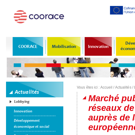
Al
co
pr
Déve
COORACE
Mobilisation
Innovation
économi
Vous êtes ici :
Accueil
/
Actualités
/
Actualités
Marché pub
Lobbying
réseaux de
Innovation
auprès de 
Développement
européenn
économique et social