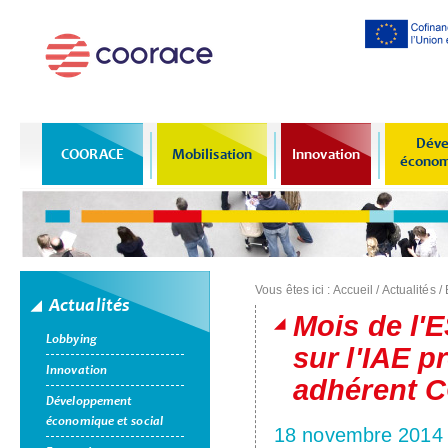
Al
co
pr
Déve
COORACE
Mobilisation
Innovation
économi
Vous êtes ici :
Accueil
/
Actualités
/
Actualités
Mois de l'E
Lobbying
sur l'IAE 
Innovation
adhérent
Développement
économique et social
18 novembre 2014