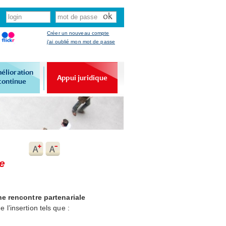
Créer un nouveau compte
j'ai oublié mon mot de passe
élioration
Appui juridique
continue
e
e rencontre partenariale
 l’insertion tels que :