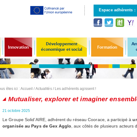
Aller au
contenu
Espace adhérents :
principal
Développement
Am
Innovation
Formation
économique et social
us êtes ici :
Accueil
/
Actualités
/
Les adhérents agissent !
Mutualiser, explorer et imaginer ensembl
21 octobre 2025
Le Groupe Solid’
AIRE
, adhérent du réseau Coorace, a participé à
un
organisée au Pays de Gex Agglo
, aux côtés de plusieurs acteurs de