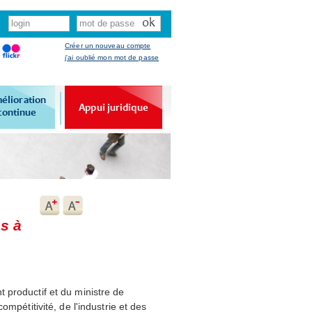
Créer un nouveau compte
j'ai oublié mon mot de passe
élioration
Appui juridique
continue
es à
 productif et du ministre de
mpétitivité, de l'industrie et des