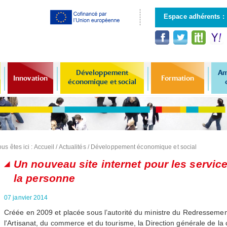
Aller au
contenu
Espace adhérents :
principal
Développement
Am
Innovation
Formation
économique et social
us êtes ici :
Accueil
/
Actualités
/
Développement économique et social
Un nouveau site internet pour les servic
la personne
07 janvier 2014
Créée en 2009 et placée sous l’autorité du ministre du Redressement
l'Artisanat, du commerce et du tourisme, la Direction générale de la co