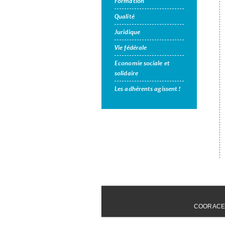
Formation
Qualité
Juridique
Vie fédérale
Economie sociale et
solidaire
Les adhérents agissent !
COORACE - 