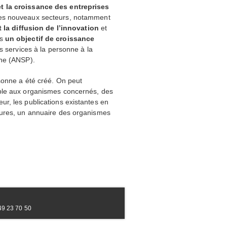
t la croissance des entreprises
des nouveaux secteurs, notamment
t la diffusion de l’innovation
et
ns
un objectif de croissance
s services à la personne à la
ne (
ANSP
).
sonne a été créé. On peut
able aux organismes concernés, des
r, les publications existantes en
tures, un annuaire des organismes
49 23 70 50