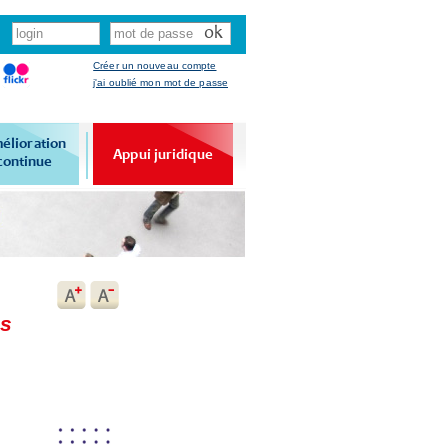
Créer un nouveau compte
j'ai oublié mon mot de passe
élioration
Appui juridique
continue
es