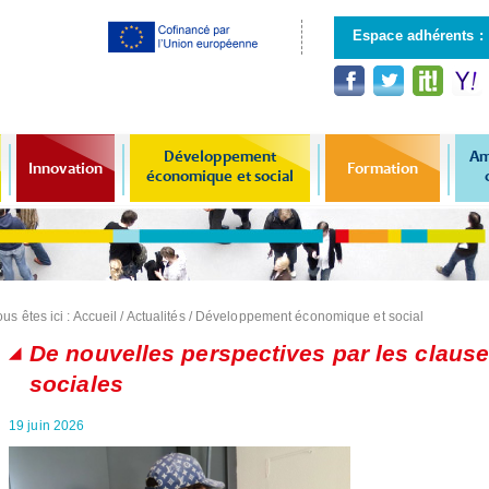
Aller au
contenu
Espace adhérents :
principal
Développement
Am
Innovation
Formation
économique et social
us êtes ici :
Accueil
/
Actualités
/
Développement économique et social
De nouvelles perspectives par les claus
sociales
19 juin 2026