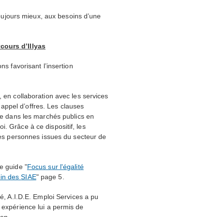
ujours mieux, aux besoins d’une
cours d’Illyas
ns favorisant l’insertion
, en collaboration avec les services
appel d’offres. Les clauses
lle dans les marchés publics en
. Grâce à ce dispositif, les
 des personnes issues du secteur de
e guide "
Focus sur l'égalité
ein des
SIAE
" page 5.
té,
A.I.D.E.
Emploi Services a pu
e expérience lui a permis de