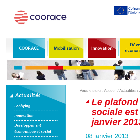
Al
co
pr
Déve
COORACE
Mobilisation
Innovation
économi
Vous êtes ici :
Accueil
/
Actualités
/
Actualités
Le plafond
Lobbying
sociale est
Innovation
janvier 201
Développement
économique et social
08 janvier 2013