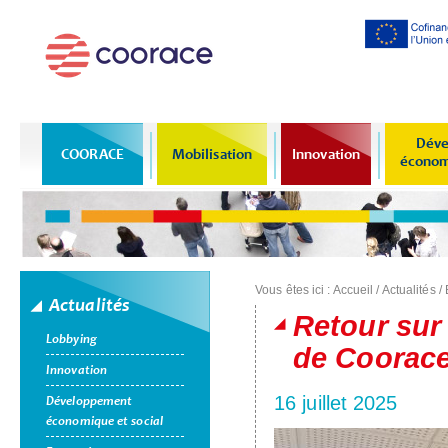
Al
co
pr
Déve
COORACE
Mobilisation
Innovation
économi
Vous êtes ici :
Accueil
/
Actualités
/
Actualités
Retour sur
Lobbying
de Coorac
Innovation
16 juillet 2025
Développement
économique et social