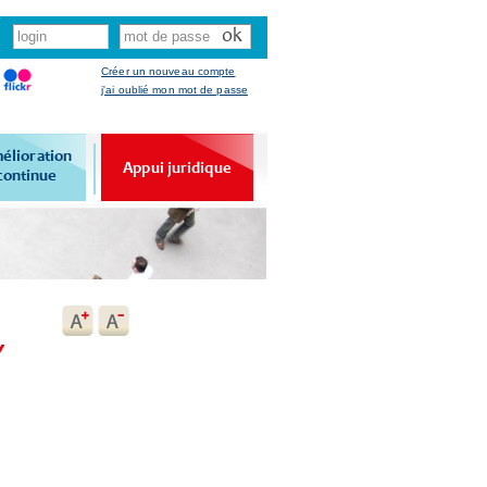
Créer un nouveau compte
j'ai oublié mon mot de passe
élioration
Appui juridique
continue
V