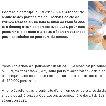
Coorace a participé le 6 février 2024 à la rencontre
annuelle des partenaires de l’Action Sociale de
l’
ANCV
. L’occasion de faire le bilan de l’année 2023
et d’échanger sur les perspectives 2024, pour faire
perdurer le dispositif d’aide au départ en vacances
pour les salariés en parcours du réseau.
Après une année d’expérimentation en 2022, Coorace est pleinemen
aux Projets Vacances » (
APV
) porté par la mission Action Sociale de 
une cinquantaine de têtes de réseaux nationales, qui ont facilité en
de 120 000 personnes.
A notre échelle, dans la continuité d’une montée en puissance du disp
structures adhérentes à Coorace ont accompagné le départ de 159 p
séjours en 2023.