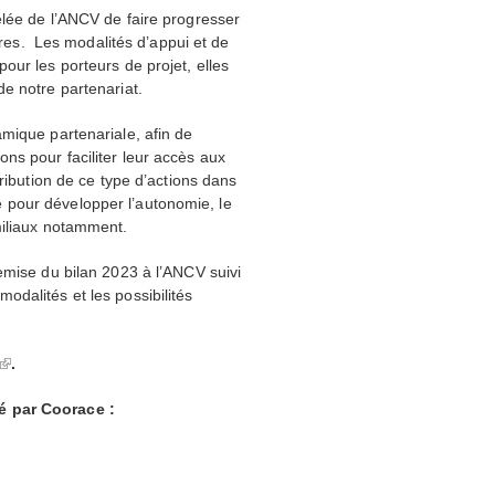
lée de l’
ANCV
de faire progresser
aires. Les modalités d’appui et de
our les porteurs de projet, elles
e notre partenariat.
mique partenariale, afin de
ns pour faciliter leur accès aux
tribution de ce type d’actions dans
 pour développer l’autonomie, le
miliaux notamment.
emise du bilan 2023 à l’
ANCV
suivi
dalités et les possibilités
.
té par Coorace :