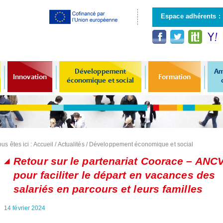
Aller au
contenu
Espace adhérents :
principal
Développement
Am
Innovation
Formation
économique et social
us êtes ici :
Accueil
/
Actualités
/
Développement économique et social
Retour sur le partenariat Coorace – ANC
pour faciliter le départ en vacances des
salariés en parcours et leurs familles
14 février 2024