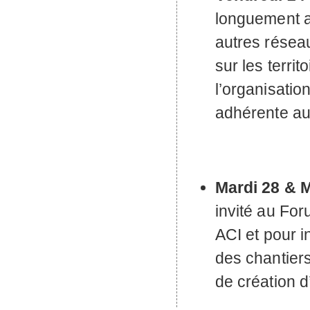
longuement av
autres réseau
sur les terri
l’organisatio
adhérente au
Mardi 28
&
M
invité au For
ACI
et pour i
des chantiers
de création d