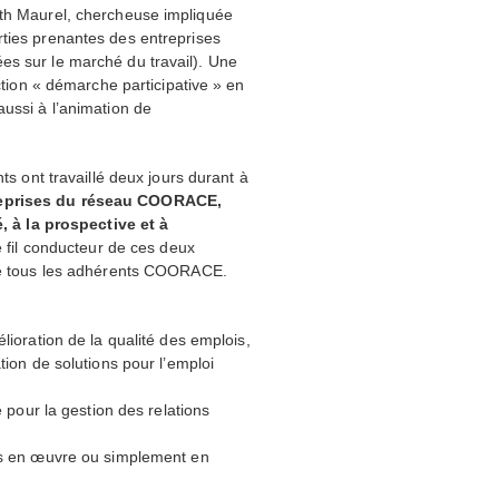
eth Maurel, chercheuse impliquée
arties prenantes des entreprises
es sur le marché du travail). Une
action « démarche participative » en
aussi à l’animation de
ts ont travaillé deux jours durant à
reprises du réseau
COORACE
,
é, à la prospective et à
e fil conducteur de ces deux
de tous les adhérents
COORACE
.
lioration de la qualité des emplois,
tion de solutions pour l’emploi
 pour la gestion des relations
es en œuvre ou simplement en