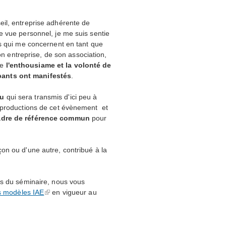
il, entreprise adhérente de
e vue personnel, je me suis sentie
es qui me concernent en tant que
son entreprise, de son association,
te
l'enthousiame et la volonté de
pants ont manifestés
.
du
qui sera transmis d'ici peu à
s productions de cet évènement et
cadre de référence commun
pour
on ou d'une autre, contribué à la
rs du séminaire, nous vous
nts modèles
IAE
en vigueur au