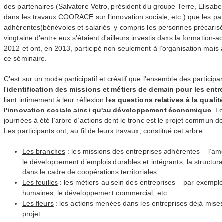
des partenaires (Salvatore Vetro, président du groupe Terre, Elisab
dans les travaux
COORACE
sur l'innovation sociale, etc.) que les p
adhérentes(bénévoles et salariés, y compris les personnes précarisé
vingtaine d'entre eux s'étaient d'ailleurs investis dans la formation-
2012 et ont, en 2013, participé non seulement à l’organisation mais 
ce séminaire.
C'est sur un mode participatif et créatif que l'ensemble des participan
l'
identification des missions et métiers de demain pour les ent
liant intimement à leur réflexion
les questions relatives à la qualit
l'innovation sociale ainsi qu'au développement économique
. L
journées à été l’arbre d’actions dont le tronc est le projet commun 
Les participants ont, au fil de leurs travaux, constitué cet arbre :
Les branches
: les missions des entreprises adhérentes – l’amé
le développement d’emplois durables et intégrants, la structura
dans le cadre de coopérations territoriales...
Les feuilles
: les métiers au sein des entreprises – par exemple
humaines, le développement commercial, etc.
Les fleurs
: les actions menées dans les entreprises déjà mis
projet.