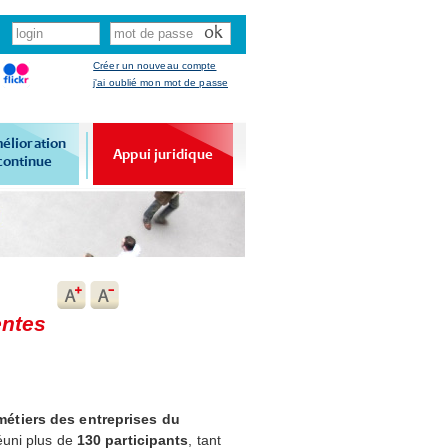
Créer un nouveau compte
j'ai oublié mon mot de passe
élioration
Appui juridique
continue
entes
étiers des entreprises du
réuni plus de
130 participants
, tant