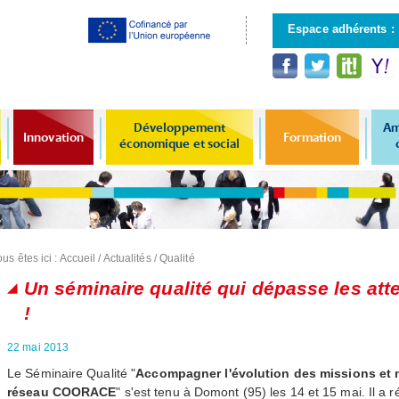
Aller au
contenu
Espace adhérents :
principal
Développement
Am
Innovation
Formation
économique et social
us êtes ici :
Accueil
/
Actualités
/
Qualité
Un séminaire qualité qui dépasse les att
!
22 mai 2013
Le Séminaire Qualité "
Accompagner l'évolution des missions et m
réseau
COORACE
" s'est tenu à Domont (95) les 14 et 15 mai. Il a 