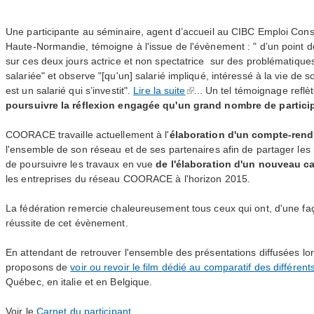
Une participante au séminaire, agent d’accueil au
CIBC
Emploi Conse
Haute-Normandie, témoigne à l'issue de l'évènement : " d’un point d
sur ces deux jours actrice et non spectatrice sur des problématiqu
salariée" et observe "[qu'un] salarié impliqué, intéressé à la vie de 
est un salarié qui s’investit".
Lire la suite
... Un tel témoignage reflè
poursuivre la réflexion engagée qu'un grand nombre de partici
COORACE
travaille actuellement à l'
élaboration d'un compte-ren
l'ensemble de son réseau et de ses partenaires afin de partager le
de poursuivre les travaux en vue
de l'élaboration d'un nouveau 
les entreprises du réseau
COORACE
à l'horizon 2015.
La fédération remercie chaleureusement tous ceux qui ont, d'une faç
réussite de cet évènement.
En attendant de retrouver l'ensemble des présentations diffusées lo
proposons de
voir ou revoir le film dédié au comparatif des différe
Québec, en italie et en Belgique.
Voir le
Carnet du participant