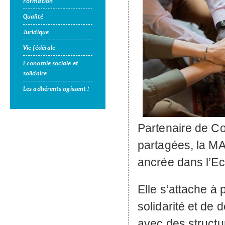
Formation
Qualité
Juridique
Vie fédérale
Economie sociale et
solidaire
Les adhérents agissent !
Partenaire de C
partagées, la
MA
ancrée dans l’Ec
Elle s’attache à 
solidarité et de 
avec des structur