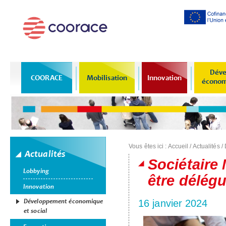
Al
co
pr
Déve
COORACE
Mobilisation
Innovation
économi
Vous êtes ici :
Accueil
/
Actualités
/
Actualités
Sociétaire 
Lobbying
être délég
Innovation
Développement économique
16 janvier 2024
et social