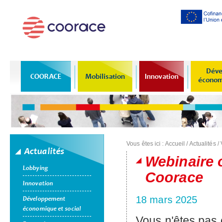
Al
co
pr
Déve
COORACE
Mobilisation
Innovation
économi
Vous êtes ici :
Accueil
/
Actualités
/
Actualités
Webinaire o
Lobbying
Coorace
Innovation
18 mars 2025
Développement
économique et social
Vous n'êtes pas