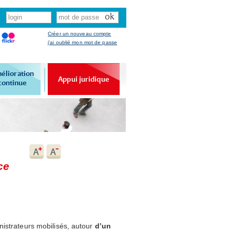
Créer un nouveau compte
j'ai oublié mon mot de passe
élioration
Appui juridique
continue
ce
istrateurs mobilisés, autour
d’un