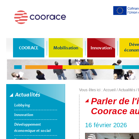
Al
co
pr
Déve
COORACE
Mobilisation
Innovation
économi
Vous êtes ici :
Accueil
/
Actualités
/
Actualités
Parler de l
Lobbying
Coorace au 
Innovation
16 février 2026
Développement
économique et social