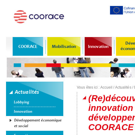
Al
co
pr
Déve
COORACE
Mobilisation
Innovation
économi
Vous êtes ici :
Accueil
/
Actualités
/
Actualités
(Re)découvr
Lobbying
innovation 
Innovation
développe
Développement économique
COORACE 
et social