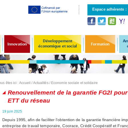
Aller au
contenu
Espace adhérents :
principal
Développement
Am
Innovation
Formation
économique et social
us êtes ici :
Accueil
/
Actualités
/
Economie sociale et solidaire
Renouvellement de la garantie FG2I pour
ETT du réseau
19 juin 2025
Depuis 1995, afin de faciliter l’obtention de la garantie financière im
entreprise de travail temporaire, Coorace, Crédit Coopératif et Fran