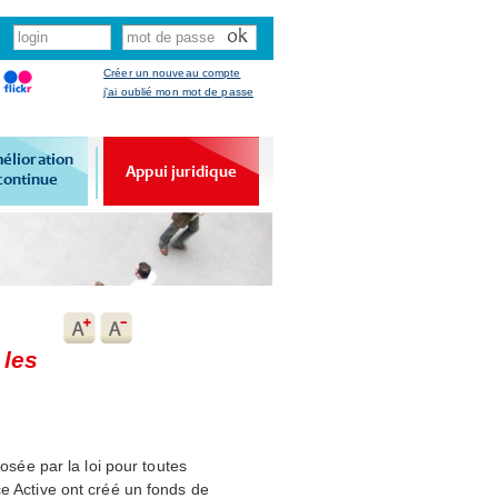
Créer un nouveau compte
j'ai oublié mon mot de passe
élioration
Appui juridique
continue
 les
posée par la loi pour toutes
ce Active ont créé un fonds de