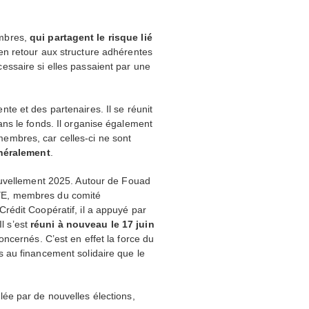
embres,
qui partagent le risque lié
 en retour aux structure adhérentes
essaire si elles passaient par une
e et des partenaires. Il se réunit
ns le fonds. Il organise également
embres, car celles-ci ne sont
énéralement
.
vellement 2025. Autour de Fouad
YE
, membres du comité
Crédit Coopératif, il a appuyé par
Il s’est
réuni à nouveau le 17 juin
ncernés. C’est en effet la force du
ccès au financement solidaire que le
ée par de nouvelles élections,