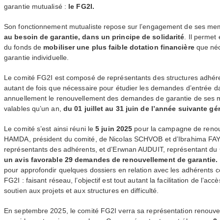
garantie mutualisé :
le
FG2I
.
Son fonctionnement mutualiste repose sur l’engagement de ses m
au besoin de garantie, dans un principe de solidarité
. Il permet
du fonds de
mobiliser une plus faible dotation financière
que néc
garantie individuelle.
Le comité
FG2I
est composé de représentants des structures adhérent
autant de fois que nécessaire pour étudier les demandes d’entrée da
annuellement le renouvellement des demandes de garantie de ses m
valables qu’un an,
du 01 juillet au 31 juin de l’année suivante g
Le comité s’est ainsi réuni le
5 juin 2025
pour la campagne de renou
HAMDA
, président du comité, de Nicolas
SCHVOB
et d’Ibrahima
FA
représentants des adhérents, et d’Erwnan
AUDUIT
, représentant du 
un avis favorable 29 demandes de renouvellement de garantie.
pour approfondir quelques dossiers en relation avec les adhérents co
FG2I
: faisant réseau, l’objectif est tout autant la facilitation de l’a
soutien aux projets et aux structures en difficulté.
En septembre 2025, le comité
FG2I
verra sa représentation renouvel