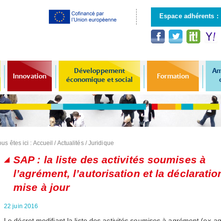
Aller au
contenu
Espace adhérents :
principal
Développement
Am
Innovation
Formation
économique et social
us êtes ici :
Accueil
/
Actualités
/
Juridique
SAP : la liste des activités soumises à
l’agrément, l’autorisation et la déclaratio
mise à jour
22 juin 2016
Le décret modifiant la liste des activités soumises à agrément (ex-a