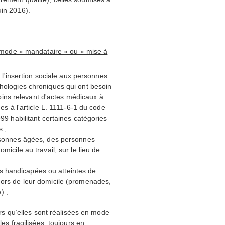
uin 2016).
 mode « mandataire » ou « mise à
 l'insertion sociale aux personnes
hologies chroniques qui ont besoin
soins relevant d'actes médicaux à
es à l'article L. 1111-6-1 du code
99 habilitant certaines catégories
s ;
rsonnes âgées, des personnes
icile au travail, sur le lieu de
 handicapées ou atteintes de
ors de leur domicile (promenades,
) ;
lors qu’elles sont réalisées en mode
les fragilisées, toujours en