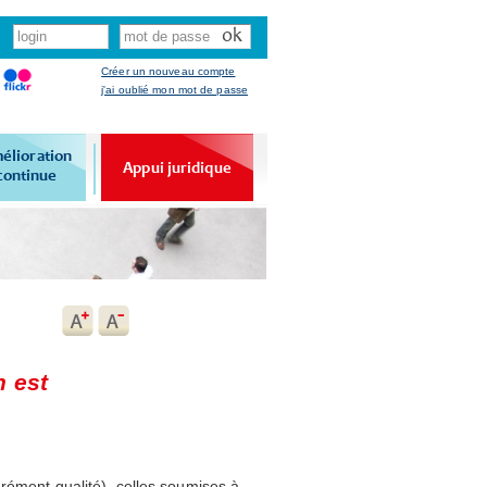
Créer un nouveau compte
j'ai oublié mon mot de passe
élioration
Appui juridique
continue
n est
grément qualité), celles soumises à