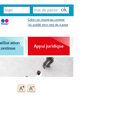
Créer un nouveau compte
j'ai oublié mon mot de passe
élioration
Appui juridique
continue