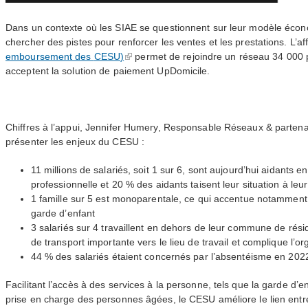
Dans un contexte où les
SIAE
se questionnent sur leur modèle écono
chercher des pistes pour renforcer les ventes et les prestations. L’aff
emboursement des
CESU
)
permet de rejoindre un réseau 34 000 pr
acceptent la solution de paiement UpDomicile.
Chiffres à l’appui, Jennifer Humery, Responsable Réseaux
&
partena
présenter les enjeux du
CESU
:
11 millions de salariés, soit 1 sur 6, sont aujourd’hui aidants en
professionnelle et 20 % des aidants taisent leur situation à le
1 famille sur 5 est monoparentale, ce qui accentue notamment le
garde d’enfant
3 salariés sur 4 travaillent en dehors de leur commune de rés
de transport importante vers le lieu de travail et complique l’o
44 % des salariés étaient concernés par l’absentéisme en 202
Facilitant l’accès à des services à la personne, tels que la garde d’
prise en charge des personnes âgées, le
CESU
améliore le lien entr