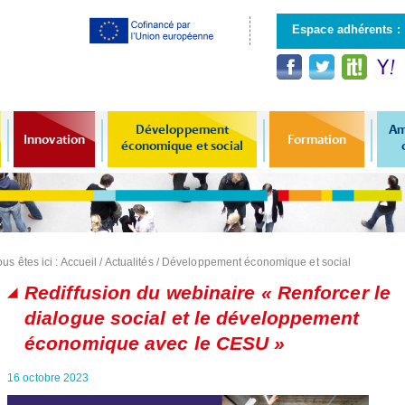
Aller au
contenu
Espace adhérents :
principal
Développement
Am
Innovation
Formation
économique et social
us êtes ici :
Accueil
/
Actualités
/
Développement économique et social
Rediffusion du webinaire « Renforcer le
dialogue social et le développement
économique avec le CESU »
16 octobre 2023