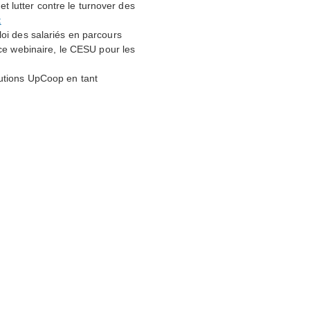
et lutter contre le turnover des
t
ploi des salariés en parcours
 ce webinaire, le
CESU
pour les
lutions UpCoop en tant