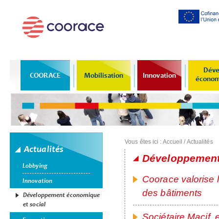
Al
co
pr
Déve
COORACE
Mobilisation
Innovation
économi
Vous êtes ici :
Accueil
/
Actualités
Actualités
Développement
Lobbying
Pages
Coorace valorise l
Innovation
des bâtiments
Développement économique
et social
Sociétaire Macif, 