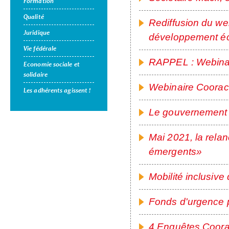
Formation
Qualité
Rediffusion du web
Juridique
développement é
Vie fédérale
RAPPEL : Webinai
Economie sociale et
solidaire
Webinaire Coorac
Les adhérents agissent !
Le gouvernement 
Mai 2021, la rel
émergents»
Mobilité inclusiv
Fonds d'urgence 
4 Enquêtes Coorac